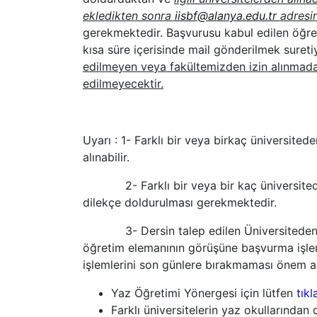
ekledikten sonra
iisbf@alanya.edu.tr
adresin
gerekmektedir. Başvurusu kabul edilen öğr
kısa süre içerisinde mail gönderilmek sureti
edilmeyen veya fakültemizden izin alınmadan
edilmeyecektir.
Uyarı : 1- Farklı bir veya birkaç üniversit
alınabilir.
2- Farklı bir veya bir kaç üniversiteden d
dilekçe doldurulması gerekmektedir.
3- Dersin talep edilen Üniversiteden alın
öğretim elemanının görüşüne başvurma işle
işlemlerini son günlere bırakmaması önem a
Yaz Öğretimi Yönergesi için lütfen
tıkl
Farklı üniversitelerin yaz okullarında