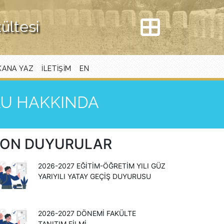
kültesi
KANA YAZ
İLETIŞIM
EN
ULU HAKKINDA
ON DUYURULAR
2026-2027 EĞITIM-ÖĞRETIM YILI GÜZ
YARIYILI YATAY GEÇIŞ DUYURUSU
2026-2027 DÖNEMİ FAKÜLTE
TANITIM FİLMİ