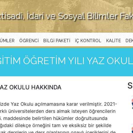
ktisadi, İdari ve Sosyal Bilimler Fa
ÜMLER
ÖĞRENCI
BILGI PAKETI
İÇ KONTROL
KALITE
DE
ĞİTİM ÖĞRETİM YILI YAZ OK
S
 YAZ OKULU HAKKINDA
zde Yaz Okulu açılmamasına karar verilmiştir. 2021-
lı üniversitelerden ders almak isteyen öğrencilerin
6. maddesinde belirtilen hükümler doğrultusunda
ğıdaki dilekçe örneğini tam ve eksiksiz bir şekilde
cak derslerin ve ders planlarının onaylı içeriklerini de