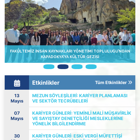
FAKÜLTEMIZ İNSAN KAYNAKLARI YÖNETIMI TOPLULUĞU’NDAN
KAPADOKYA’YA KÜLTÜR GEZISI
Etkinlikler
Tüm Etkinlikler
13
MEZUN SÖYLEŞILERI: KARIYER PLANLAMASI
Mayıs
VE SEKTÖR TECRÜBELERI
07
KARIYER GÜNLERI: YEMINLI MALI MÜŞAVIRLIK
Mayıs
VE SAYIŞTAY DENETÇILIĞI MESLEKLERINE
YÖNELIK BILGILENDIRME
30
KARIYER GÜNLERI: ESKI VERGI MÜFETTIŞI