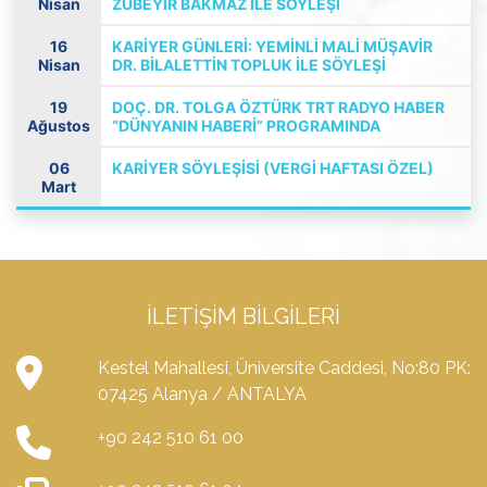
Nisan
ZÜBEYIR BAKMAZ ILE SÖYLEŞI
16
KARIYER GÜNLERI: YEMINLI MALI MÜŞAVIR
Nisan
DR. BILALETTIN TOPLUK ILE SÖYLEŞI
19
DOÇ. DR. TOLGA ÖZTÜRK TRT RADYO HABER
Ağustos
“DÜNYANIN HABERI” PROGRAMINDA
06
KARİYER SÖYLEŞİSİ (VERGİ HAFTASI ÖZEL)
Mart
İLETIŞIM BILGILERI
Kestel Mahallesi, Üniversite Caddesi, No:80 PK:
07425 Alanya / ANTALYA
+90 242 510 61 00