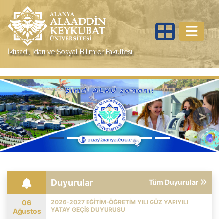
İktisadi, İdari ve Sosyal Bilimler Fakültesi
Previous
Nex
Duyurular
Tüm Duyurular
06
2026-2027 EĞITIM-ÖĞRETIM YILI GÜZ YARIYILI
YATAY GEÇIŞ DUYURUSU
Ağustos