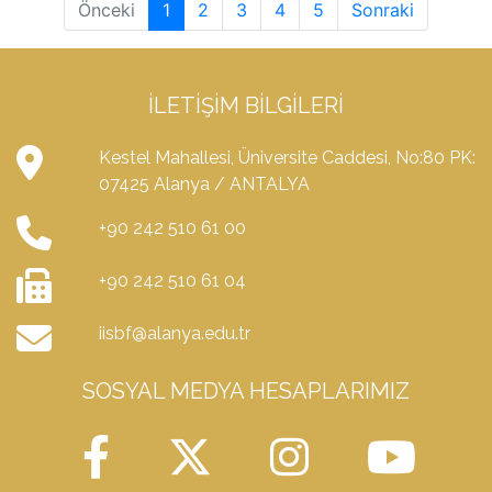
Önceki
1
2
3
4
5
Sonraki
İLETIŞIM BILGILERI
Kestel Mahallesi, Üniversite Caddesi, No:80 PK:
07425 Alanya / ANTALYA
+90 242 510 61 00
+90 242 510 61 04
iisbf@alanya.edu.tr
SOSYAL MEDYA HESAPLARIMIZ