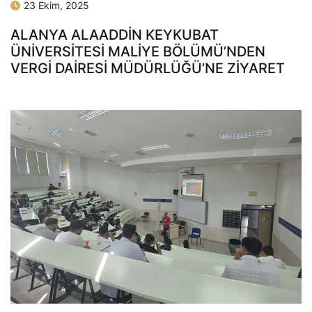
23 Ekim, 2025
ALANYA ALAADDIN KEYKUBAT
ÜNIVERSITESI MALIYE BÖLÜMÜ’NDEN
VERGI DAIRESI MÜDÜRLÜĞÜ’NE ZIYARET