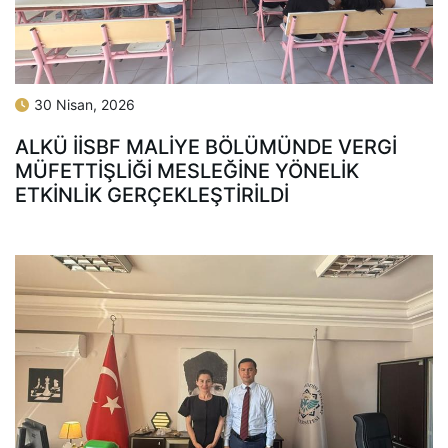
30 Nisan, 2026
ALKÜ İİSBF MALIYE BÖLÜMÜNDE VERGI
MÜFETTIŞLIĞI MESLEĞINE YÖNELIK
ETKINLIK GERÇEKLEŞTIRILDI