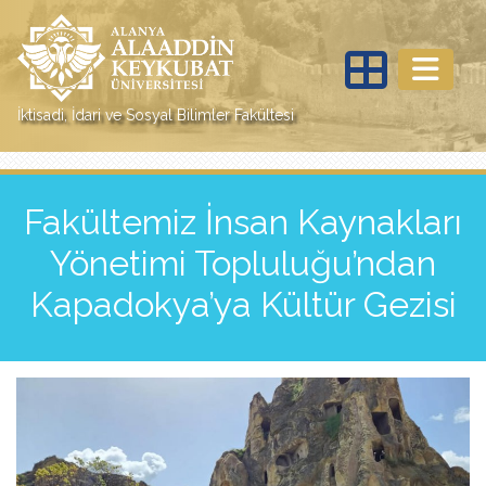
İktisadi, İdari ve Sosyal Bilimler Fakültesi
Fakültemiz İnsan Kaynakları
Yönetimi Topluluğu’ndan
Kapadokya’ya Kültür Gezisi