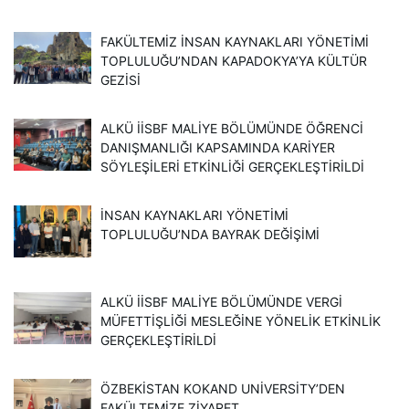
FAKÜLTEMIZ İNSAN KAYNAKLARI YÖNETIMI
TOPLULUĞU’NDAN KAPADOKYA’YA KÜLTÜR
GEZISI
ALKÜ İİSBF MALIYE BÖLÜMÜNDE ÖĞRENCI
DANIŞMANLIĞI KAPSAMINDA KARIYER
SÖYLEŞILERI ETKINLIĞI GERÇEKLEŞTIRILDI
İNSAN KAYNAKLARI YÖNETIMI
TOPLULUĞU’NDA BAYRAK DEĞIŞIMI
ALKÜ İİSBF MALIYE BÖLÜMÜNDE VERGI
MÜFETTIŞLIĞI MESLEĞINE YÖNELIK ETKINLIK
GERÇEKLEŞTIRILDI
ÖZBEKISTAN KOKAND UNIVERSITY’DEN
FAKÜLTEMIZE ZIYARET