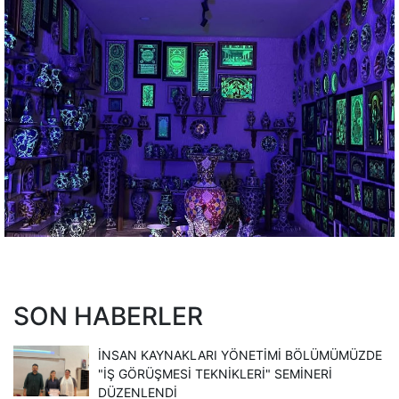
SON HABERLER
İNSAN KAYNAKLARI YÖNETIMI BÖLÜMÜMÜZDE
"İŞ GÖRÜŞMESI TEKNIKLERI" SEMINERI
DÜZENLENDI