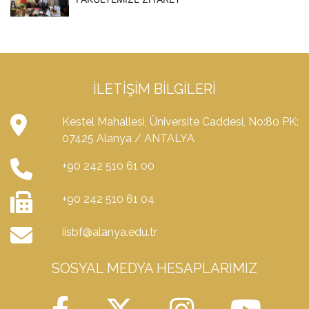
İLETIŞIM BILGILERI
Kestel Mahallesi, Üniversite Caddesi, No:80 PK:
07425 Alanya / ANTALYA
+90 242 510 61 00
+90 242 510 61 04
iisbf@alanya.edu.tr
SOSYAL MEDYA HESAPLARIMIZ