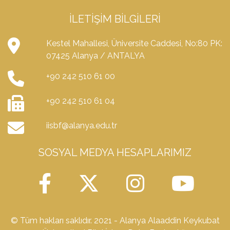
İLETIŞIM BILGILERI
Kestel Mahallesi, Üniversite Caddesi, No:80 PK:
07425 Alanya / ANTALYA
+90 242 510 61 00
+90 242 510 61 04
iisbf@alanya.edu.tr
SOSYAL MEDYA HESAPLARIMIZ
© Tüm hakları saklıdır. 2021 - Alanya Alaaddin Keykubat