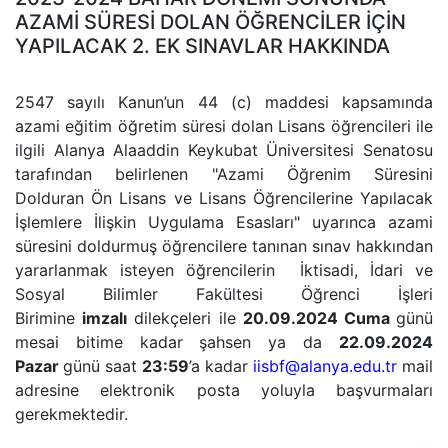
AZAMİ SÜRESİ DOLAN ÖĞRENCİLER İÇİN
YAPILACAK 2. EK SINAVLAR HAKKINDA
2547 sayılı Kanun’un 44 (c) maddesi kapsamında
azami eğitim öğretim süresi dolan Lisans öğrencileri ile
ilgili Alanya Alaaddin Keykubat Üniversitesi Senatosu
tarafından belirlenen "Azami Öğrenim Süresini
Dolduran Ön Lisans ve Lisans Öğrencilerine Yapılacak
İşlemlere İlişkin Uygulama Esasları" uyarınca azami
süresini doldurmuş öğrencilere tanınan sınav hakkından
yararlanmak isteyen öğrencilerin İktisadi, İdari ve
Sosyal Bilimler Fakültesi Öğrenci İşleri
Birimine
imzalı
dilekçeleri ile
20.09.2024 Cuma
günü
mesai bitime kadar şahsen ya da
22.09.2024
Pazar
günü saat
23:59
’a kadar
iisbf@alanya.edu.tr
mail
adresine elektronik posta yoluyla başvurmaları
gerekmektedir.