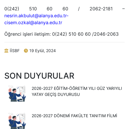
0(242) 510 60 60 / 2062-2181 –
nesrin.akbulut@alanya.edu.tr-
cisem.ozkal@alanya.edu.tr
Öğrenci işleri iletişim: 0(242) 510 60 60 /2046-2063
İİSBF
19 Eylül, 2024
SON DUYURULAR
2026-2027 EĞITIM-ÖĞRETIM YILI GÜZ YARIYILI
YATAY GEÇIŞ DUYURUSU
2026-2027 DÖNEMİ FAKÜLTE TANITIM FİLMİ