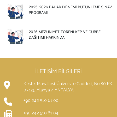
2025-2026 BAHAR DÖNEMİ BÜTÜNLEME SINAV
PROGRAMI
2026 MEZUNIYET TÖRENI KEP VE CÜBBE
DAĞITIMI HAKKINDA
İLETIŞIM BILGILERI
Kestel Mahallesi, Üniversite Caddesi, No:80 PK:
07425 Alanya / ANTALYA
+90 242 510 61 00
+90 242 510 61 04