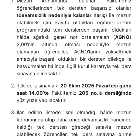
Mezun konumunda bulunan Fakültemiz
öğrencilerinden tek dersten başarısız olanlar
(
devamsızlık nedeniyle kalanlar hariç
) ile mezun
olabilmek için kayıtlı oldukları eğitim-öğretim
programındaki tüm derslerden başarılı oldukları
hâlde ağırlıklı genel not ortalamaları (
AGNO
)
2,00’nin altında olması nedeniyle mezun
olamayan öğrenciler, AGNO’larını yükseltmek
amacıyla başarılı oldukları bir dersten dilekçe ile
başvurmaları hâlinde, ilgili kurul kararıyla tek ders
sınavına alınacaktır.
Tek ders sınavları,
20 Ekim 2025 Pazartesi günü
saat 14.00’te
Fakültemiz
205 no.lu dersliğinde
yüz yüze yapılacaktır.
İlan edilen listede ismi olmadığı hâlde mezun
konumunda olup daha önce devamsızlık haricinde
kaldığı tek dersten gireceği sınavla mezun
olabilecek öğrenciler, tek ders sınavına girme