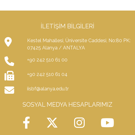
İLETIŞIM BILGILERI
Kestel Mahallesi, Üniversite Caddesi, No:80 PK:
07425 Alanya / ANTALYA
+90 242 510 61 00
+90 242 510 61 04
iisbf@alanya.edu.tr
SOSYAL MEDYA HESAPLARIMIZ