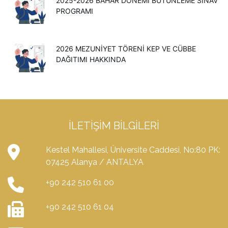
2025-2026 BAHAR DÖNEMİ BÜTÜNLEME SINAV
PROGRAMI
2026 MEZUNIYET TÖRENI KEP VE CÜBBE
DAĞITIMI HAKKINDA
İLETIŞIM BILGILERI
Kestel Mahallesi, Üniversite Caddesi, No:80 PK:
07425 Alanya / ANTALYA
+90 242 510 61 00
+90 242 510 61 04