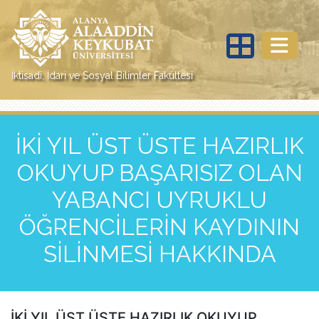
İktisadi, İdari ve Sosyal Bilimler Fakültesi
İKİ YIL ÜST ÜSTE HAZIRLIK
OKUYUP BAŞARISIZ OLAN
YABANCI UYRUKLU
ÖĞRENCİLERİN KAYDININ
SİLİNMESİ HAKKINDA
İKİ YIL ÜST ÜSTE HAZIRLIK OKUYUP