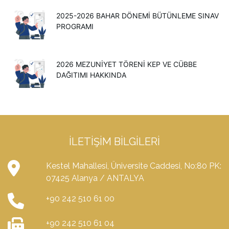
2025-2026 BAHAR DÖNEMİ BÜTÜNLEME SINAV
PROGRAMI
2026 MEZUNIYET TÖRENI KEP VE CÜBBE
DAĞITIMI HAKKINDA
İLETIŞIM BILGILERI
Kestel Mahallesi, Üniversite Caddesi, No:80 PK:
07425 Alanya / ANTALYA
+90 242 510 61 00
+90 242 510 61 04