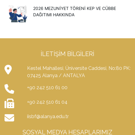
2026 MEZUNIYET TÖRENI KEP VE CÜBBE
DAĞITIMI HAKKINDA
İLETIŞIM BILGILERI
Kestel Mahallesi, Üniversite Caddesi, No:80 PK:
07425 Alanya / ANTALYA
+90 242 510 61 00
+90 242 510 61 04
iisbf@alanya.edu.tr
SOSYAL MEDYA HESAPLARIMIZ