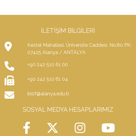
İLETIŞIM BILGILERI
Kestel Mahallesi, Üniversite Caddesi, No:80 PK:
07425 Alanya / ANTALYA
+90 242 510 61 00
+90 242 510 61 04
iisbf@alanya.edu.tr
SOSYAL MEDYA HESAPLARIMIZ