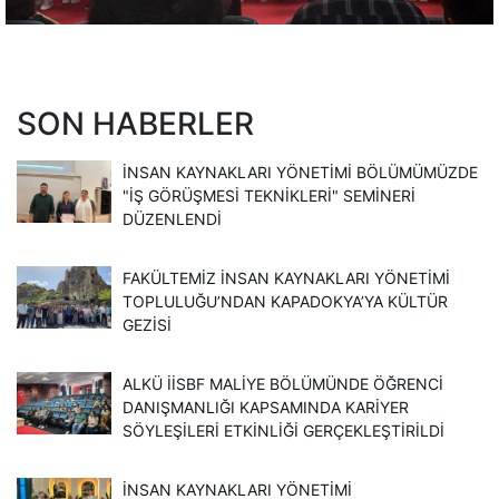
SON HABERLER
İNSAN KAYNAKLARI YÖNETIMI BÖLÜMÜMÜZDE
"İŞ GÖRÜŞMESI TEKNIKLERI" SEMINERI
DÜZENLENDI
FAKÜLTEMIZ İNSAN KAYNAKLARI YÖNETIMI
TOPLULUĞU’NDAN KAPADOKYA’YA KÜLTÜR
GEZISI
ALKÜ İİSBF MALIYE BÖLÜMÜNDE ÖĞRENCI
DANIŞMANLIĞI KAPSAMINDA KARIYER
SÖYLEŞILERI ETKINLIĞI GERÇEKLEŞTIRILDI
İNSAN KAYNAKLARI YÖNETIMI