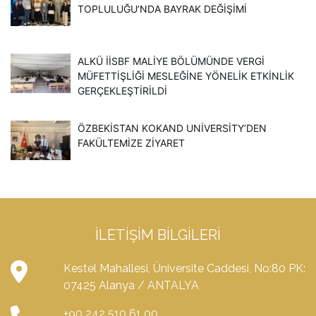
TOPLULUĞU’NDA BAYRAK DEĞIŞIMI
ALKÜ İİSBF MALIYE BÖLÜMÜNDE VERGI
MÜFETTIŞLIĞI MESLEĞINE YÖNELIK ETKINLIK
GERÇEKLEŞTIRILDI
ÖZBEKISTAN KOKAND UNIVERSITY’DEN
FAKÜLTEMIZE ZIYARET
İLETIŞIM BILGILERI
Kestel Mahallesi, Üniversite Caddesi, No:80 PK:
07425 Alanya / ANTALYA
+90 242 510 61 00