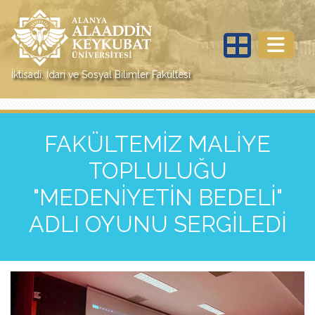
İktisadi, İdari ve Sosyal Bilimler Fakültesi
FAKÜLTEMİZ MALİYE
TOPLULUĞU
"MEDENİYETİN BEDELİ"
ADLI OYUNU SERGİLEDİ