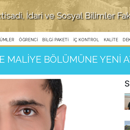
ktisadi, İdari ve Sosyal Bilimler Fa
ÜMLER
ÖĞRENCI
BILGI PAKETI
İÇ KONTROL
KALITE
DE
’DE MALİYE BÖLÜMÜNE YENİ 
S