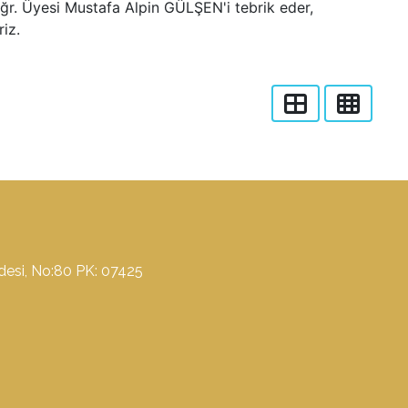
ğr. Üyesi Mustafa Alpin GÜLŞEN'i tebrik eder,
iz.
ddesi, No:80 PK: 07425