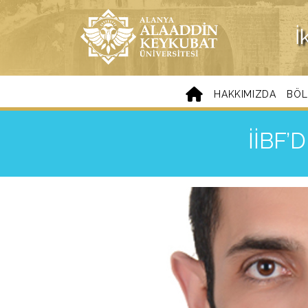
İ
HAKKIMIZDA
BÖL
İİBF