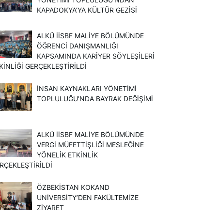
KAPADOKYA’YA KÜLTÜR GEZISI
ALKÜ İİSBF MALIYE BÖLÜMÜNDE
ÖĞRENCI DANIŞMANLIĞI
KAPSAMINDA KARIYER SÖYLEŞILERI
KINLIĞI GERÇEKLEŞTIRILDI
İNSAN KAYNAKLARI YÖNETIMI
TOPLULUĞU’NDA BAYRAK DEĞIŞIMI
ALKÜ İİSBF MALIYE BÖLÜMÜNDE
VERGI MÜFETTIŞLIĞI MESLEĞINE
YÖNELIK ETKINLIK
RÇEKLEŞTIRILDI
ÖZBEKISTAN KOKAND
UNIVERSITY’DEN FAKÜLTEMIZE
ZIYARET