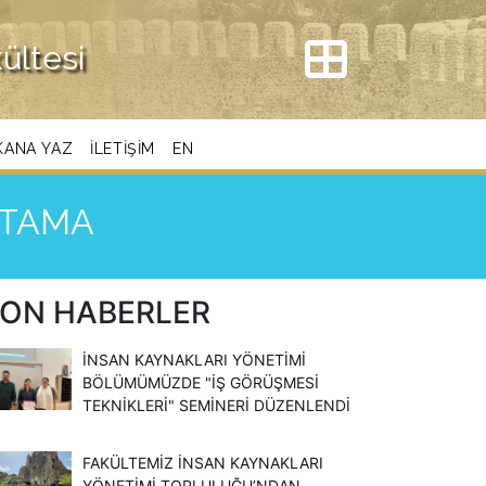
kültesi
KANA YAZ
İLETIŞIM
EN
ATAMA
ON HABERLER
İNSAN KAYNAKLARI YÖNETIMI
BÖLÜMÜMÜZDE "İŞ GÖRÜŞMESI
TEKNIKLERI" SEMINERI DÜZENLENDI
FAKÜLTEMIZ İNSAN KAYNAKLARI
YÖNETIMI TOPLULUĞU’NDAN